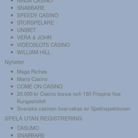
NINJA CASINO
SNABBARE
SPEEDY CASINO
STORSPELARE
UNIBET
VERA & JOHN
VIDEOSLOTS CASINO
WILLIAM HILL
Nyheter
Mega Riches
Maria Casino
COME ON CASINO
20.000 kr Casino bonus och 150 Frispins hos
Kungaslottet
Svenska casinon övervakas av Spelinspektionen
SPELA UTAN REGISTRERING
CASUMO
SNABBARE