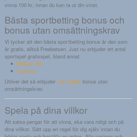
vinna 100 kr, innan du kan ta ut din vinst.
Bästa sportbetting bonus och
bonus utan omsättningskrav
Vi tycker att den bästa sportbetting bonus är den som
är gratis, alltså Freebetsen. Just nu erbjuder ett antal
sportspel gratisspel, bland annat:
William Hill
Casumo
Utöver det så erbjuder
Leo Vegas
bonus utan
omsättningskrav.
Spela på dina villkor
Att satsa pengar för att vinna, ska vara roligt och på
dina villkor. Sätt upp en regel för dig själv innan du
börjar spela och beställa en gräns. Alla casinon och