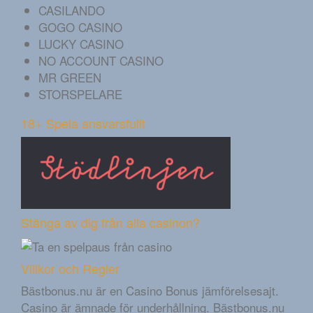
CASILANDO
GOGO CASINO
LUCKY CASINO
NO ACCOUNT CASINO
MR GREEN
STORSPELARE
18+ Spela ansvarsfullt
Stänga av dig från alla casinon?
Villkor och Regler
Bästbonus.nu är en Casino Bonus jämförelsesajt.
Casino är ämnade för underhållning. Bästbonus.nu