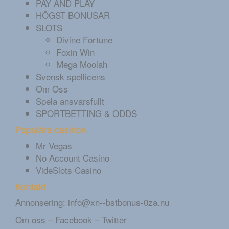
PAY AND PLAY
HÖGST BONUSAR
SLOTS
Divine Fortune
Foxin Win
Mega Moolah
Svensk spellicens
Om Oss
Spela ansvarsfullt
SPORTBETTING & ODDS
Populära casinon
Mr Vegas
No Account Casino
VideSlots Casino
Kontakt
Annonsering: info@xn--bstbonus-0za.nu
Om oss
–
Facebook
–
Twitter