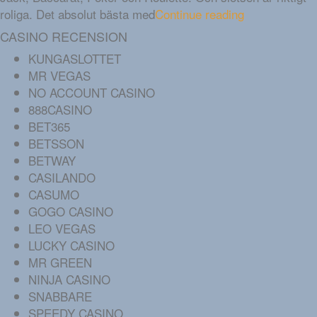
roliga. Det absolut bästa med
Continue reading
CASINO RECENSION
KUNGASLOTTET
MR VEGAS
NO ACCOUNT CASINO
888CASINO
BET365
BETSSON
BETWAY
CASILANDO
CASUMO
GOGO CASINO
LEO VEGAS
LUCKY CASINO
MR GREEN
NINJA CASINO
SNABBARE
SPEEDY CASINO