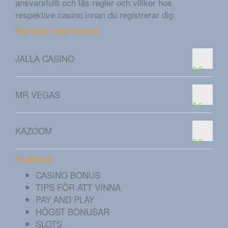
ansvarsfullt
och läs regler och villkor hos
respektive casino innan du registrerar dig.
Senaste recensioner
JALLA CASINO
6.2
MR VEGAS
8.6
KAZOOM
9.2
Snabbval
CASINO BONUS
TIPS FÖR ATT VINNA
PAY AND PLAY
HÖGST BONUSAR
SLOTS