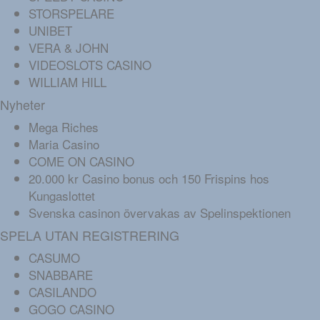
STORSPELARE
UNIBET
VERA & JOHN
VIDEOSLOTS CASINO
WILLIAM HILL
Nyheter
Mega Riches
Maria Casino
COME ON CASINO
20.000 kr Casino bonus och 150 Frispins hos
Kungaslottet
Svenska casinon övervakas av Spelinspektionen
SPELA UTAN REGISTRERING
CASUMO
SNABBARE
CASILANDO
GOGO CASINO