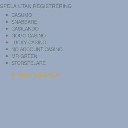
SPELA UTAN REGISTRERING
CASUMO
SNABBARE
CASILANDO
GOGO CASINO
LUCKY CASINO
NO ACCOUNT CASINO
MR GREEN
STORSPELARE
18+ Spela ansvarsfullt