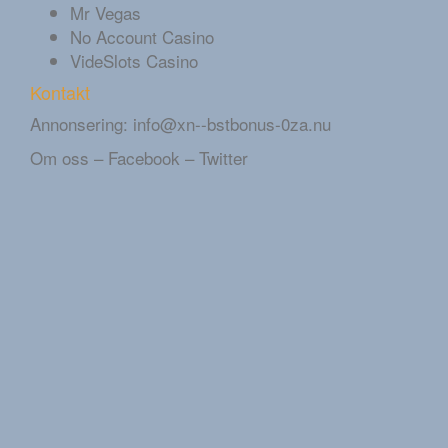
Mr Vegas
No Account Casino
VideSlots Casino
Kontakt
Annonsering: info@xn--bstbonus-0za.nu
Om oss
–
Facebook
–
Twitter