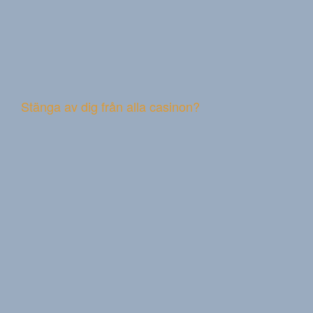
Stänga av dig från alla casinon?