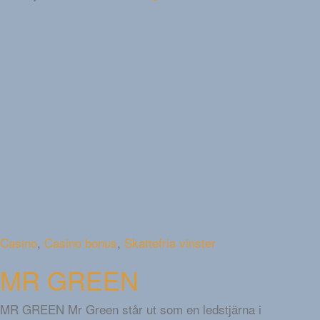
Casino
,
Casino bonus
,
Skattefria vinster
MR GREEN
MR GREEN Mr Green står ut som en ledstjärna i