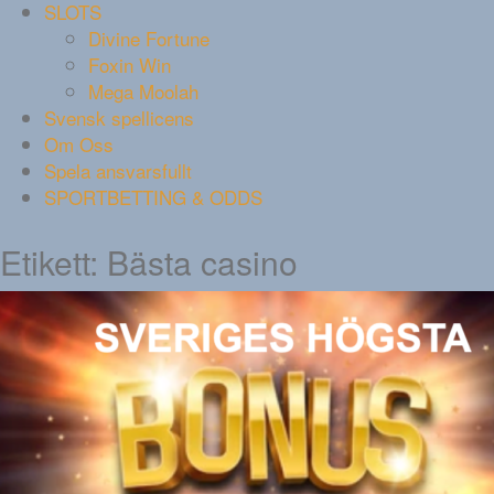
SLOTS
Divine Fortune
Foxin Win
Mega Moolah
Svensk spellicens
Om Oss
Spela ansvarsfullt
SPORTBETTING & ODDS
Etikett:
Bästa casino