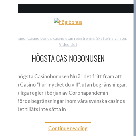
Casino
,
Casino bonus
,
casino utan registrering
,
Skattefria vinster
,
Video slot
HÖGSTA CASINOBONUSEN
Den högsta Casinobonusen Nu är det fritt fram att
spela Casino ”hur mycket du vill”, utan begränsningar.
Tillfälliga regler i början av Coronapandemin
medförde begränsningar inom våra svenska casinos
och det tilläts inte sätta in
Continue reading