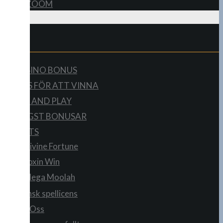
KAZOOM
9.2
Snabbval
CASINO BONUS
TIPS FÖR ATT VINNA
PAY AND PLAY
HÖGST BONUSAR
SLOTS
Divine Fortune
Foxin Win
Mega Moolah
Svensk spellicens
Om Oss