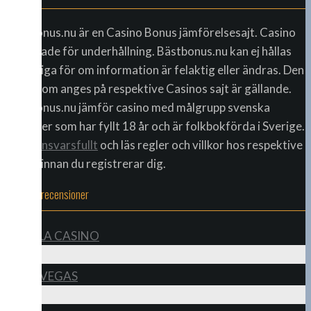
Bästbonus.nu är en Casino Bonus jämförelsesajt. Casino
är ämnade för underhållning. Bästbonus.nu kan ej hållas
ansvariga för om information är felaktig eller ändras. Den
fakta som anges på respektive Casinos sajt är gällande.
Bästbonus.nu jämför casino med målgrupp svenska
personer som har fyllt 18 år och är folkbokförda i Sverige.
Spela ansvarsfullt
och läs regler och villkor hos respektive
casino innan du registrerar dig.
Senaste recensioner
JALLA CASINO
6.2
MR VEGAS
8.6