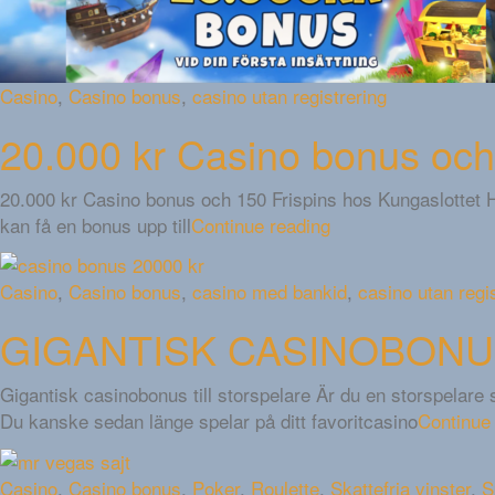
Casino
,
Casino bonus
,
casino utan registrering
20.000 kr Casino bonus och 
20.000 kr Casino bonus och 150 Frispins hos Kungaslottet He
kan få en bonus upp till
Continue reading
Casino
,
Casino bonus
,
casino med bankid
,
casino utan regi
GIGANTISK CASINOBON
Gigantisk casinobonus till storspelare Är du en storspelare
Du kanske sedan länge spelar på ditt favoritcasino
Continue
Casino
,
Casino bonus
,
Poker
,
Roulette
,
Skattefria vinster
,
S