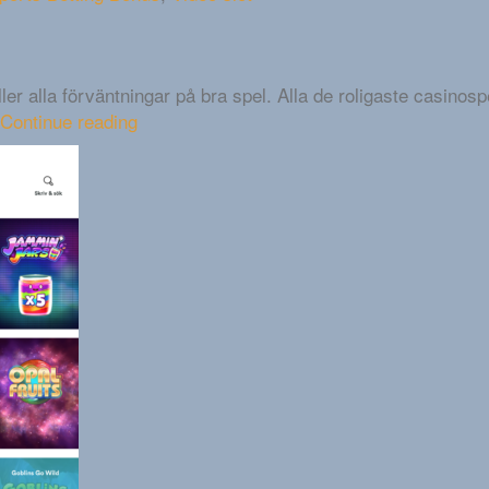
r alla förväntningar på bra spel. Alla de roligaste casinosp
Continue reading