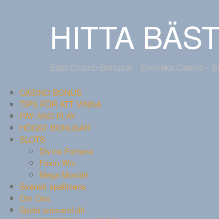
Hoppa
till
HITTA BÄS
innehåll
Bäst Casino Bonusar - Svenska Casino - Spe
CASINO BONUS
TIPS FÖR ATT VINNA
PAY AND PLAY
HÖGST BONUSAR
SLOTS
Divine Fortune
Foxin Win
Mega Moolah
Svensk spellicens
Om Oss
Spela ansvarsfullt