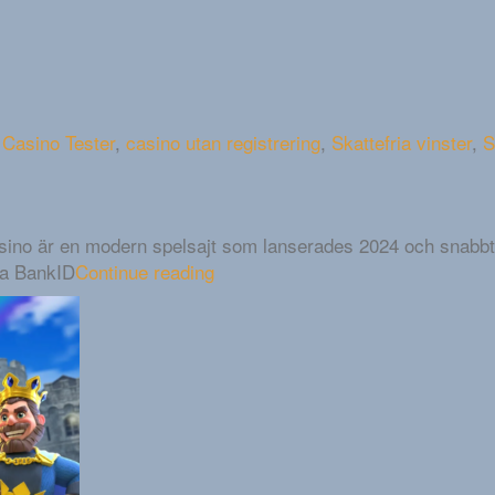
,
Casino Tester
,
casino utan registrering
,
Skattefria vinster
,
S
 är en modern spelsajt som lanserades 2024 och snabbt har
ia BankID
Continue reading