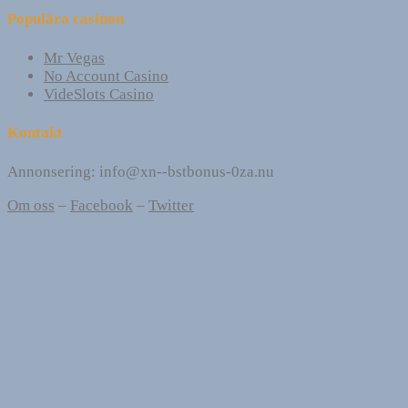
Populära casinon
Mr Vegas
No Account Casino
VideSlots Casino
Kontakt
Annonsering: info@xn--bstbonus-0za.nu
Om oss
–
Facebook
–
Twitter