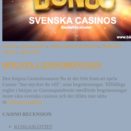
Casino
,
Casino bonus
,
casino utan registrering
,
Skattefria
vinster
,
Video slot
HÖGSTA CASINOBONUSEN
Den högsta Casinobonusen Nu är det fritt fram att spela
Casino ”hur mycket du vill”, utan begränsningar. Tillfälliga
regler i början av Coronapandemin medförde begränsningar
inom våra svenska casinos och det tilläts inte sätta
in
Continue reading
CASINO RECENSION
KUNGASLOTTET