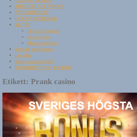
CASINO BONUS
TIPS FÖR ATT VINNA
PAY AND PLAY
HÖGST BONUSAR
SLOTS
Divine Fortune
Foxin Win
Mega Moolah
Svensk spellicens
Om Oss
Spela ansvarsfullt
SPORTBETTING & ODDS
Etikett:
Prank casino