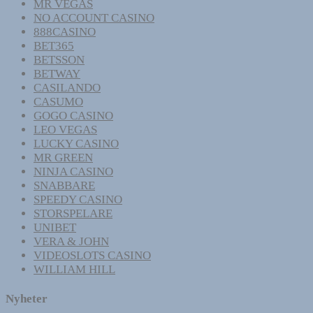
MR VEGAS
NO ACCOUNT CASINO
888CASINO
BET365
BETSSON
BETWAY
CASILANDO
CASUMO
GOGO CASINO
LEO VEGAS
LUCKY CASINO
MR GREEN
NINJA CASINO
SNABBARE
SPEEDY CASINO
STORSPELARE
UNIBET
VERA & JOHN
VIDEOSLOTS CASINO
WILLIAM HILL
Nyheter