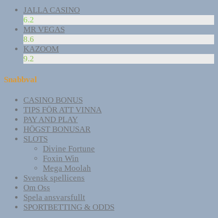
JALLA CASINO
6.2
MR VEGAS
8.6
KAZOOM
9.2
Snabbval
CASINO BONUS
TIPS FÖR ATT VINNA
PAY AND PLAY
HÖGST BONUSAR
SLOTS
Divine Fortune
Foxin Win
Mega Moolah
Svensk spellicens
Om Oss
Spela ansvarsfullt
SPORTBETTING & ODDS