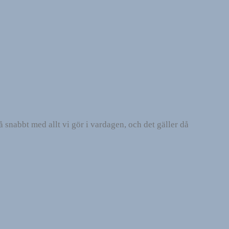
 snabbt med allt vi gör i vardagen, och det gäller då