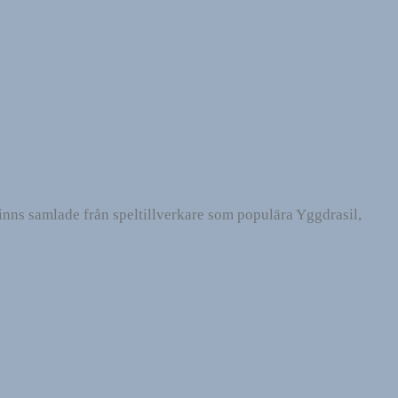
finns samlade från speltillverkare som populära Yggdrasil,