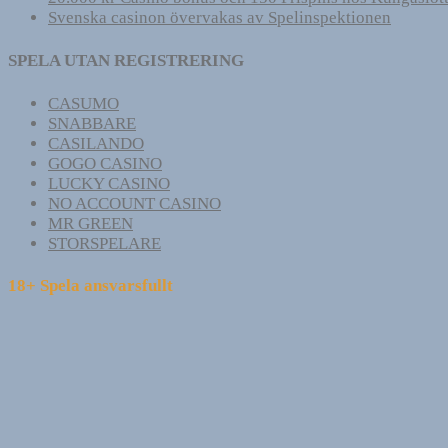
Svenska casinon övervakas av Spelinspektionen
SPELA UTAN REGISTRERING
CASUMO
SNABBARE
CASILANDO
GOGO CASINO
LUCKY CASINO
NO ACCOUNT CASINO
MR GREEN
STORSPELARE
18+ Spela ansvarsfullt