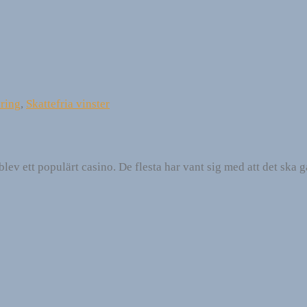
ering
,
Skattefria vinster
v ett populärt casino. De flesta har vant sig med att det ska gå